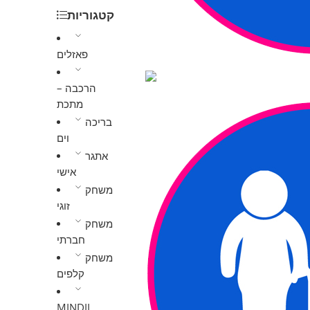
קטגוריות
פאזלים
הרכבה –
מתכת
בריכה
וים
אתגר
אישי
משחק
זוגי
משחק
חברתי
משחק
קלפים
MINDIL