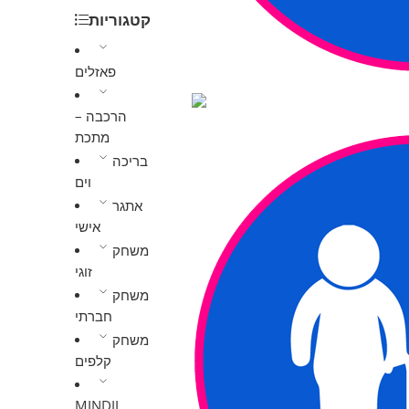
קטגוריות
פאזלים
הרכבה –
מתכת
בריכה
וים
אתגר
אישי
משחק
זוגי
משחק
חברתי
משחק
קלפים
MINDIL