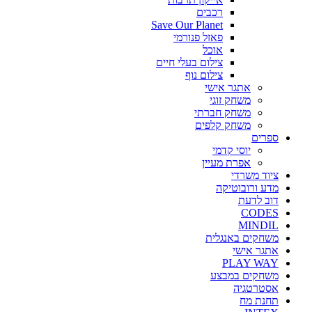
רכבים
Save Our Planet
פאזל פנורמי
אוכל
צילום בעלי חיים
צילום נוף
אתגר אישי
משחק זוגי
משחק חברתי
משחק קלפים
ספרים
יוסי קדמי
אפרת מעיין
ציוד משרדי
מדע ורובוטיקה
דוב לדעת
CODES
MINDIL
משחקים באנגלית
אתגר אישי
PLAY WAY
משחקים במבצע
אסטרטגיה
תחנת מח