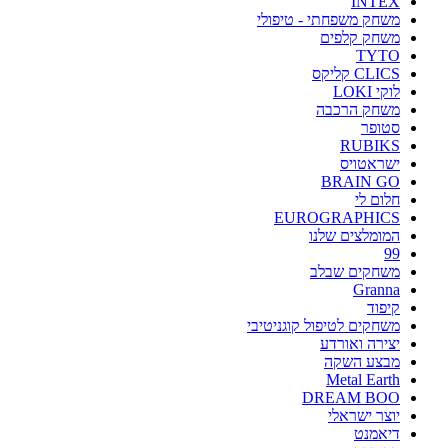
INTEX
משחק משפחתי - טיפולי
משחק קלפים
TYTO
CLICS קליקס
לוקי LOKI
משחק הרכבה
סטופר
RUBIKS
ישראטויס
BRAIN GO
חלום לי
EUROGRAPHICS
המומלצים שלנו
99
משחקים שבלב
Granna
קיפוד
משחקים לטיפול קוגניטיבי
יצירה ואורדע
מבצע השקה
Metal Earth
DREAM BOO
יוצר ישראלי
דיאמנט