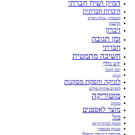
דמיון ושיח חברתי
היכרות חברתית
המעבדה - ערכת ניסויים
הרכבה
זיכרון
זמן תגובה
חברתי
חשיבה מתמטית
ידע כללי
יוסי קדמי
לוגיקה
לוגיקה והסקת מסקנות
לומדים אותיות ומילים
מוטוריקה
מוסיקה
מוצר לאספנים
מזל
משחק לעידוד קריאה
משחק מונטסורי
משחק רגשות טיפולי