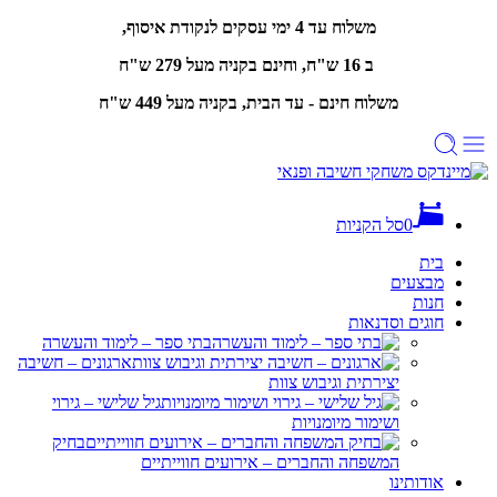
משלוח עד 4 ימי עסקים לנקודת איסוף,
ב 16 ש"ח, וחינם
בקניה מעל 279 ש"ח
משלוח חינם - עד הבית, בקניה מעל 449 ש"ח
0
סל הקניות
בית
מבצעים
חנות
חוגים וסדנאות
בתי ספר – לימוד והעשרה
ארגונים – חשיבה
יצירתית וגיבוש צוות
גיל שלישי – גירוי
ושימור מיומנויות
בחיק
המשפחה והחברים – אירועים חווייתיים
אודותינו