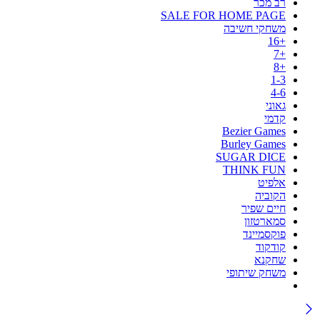
רב מכר
SALE FOR HOME PAGE
משחקי חשיבה
+16
+7
+8
1-3
4-6
גאוני
קדמי
Bezier Games
Burley Games
SUGAR DICE
THINK FUN
אלפיט
הקוביה
חיים שפיר
סמארטזון
פוקסמיינד
קודקוד
שחקנא
משחק שיתופי