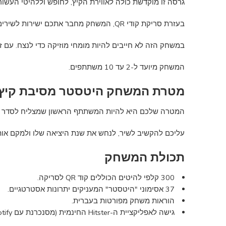
גרסה זו מוקדשת כולה לאווירת הקיץ, לחופש וללהיטי העשור
בעזרת סריקת קודי QR, המשחק מחבר אתכם ישירות לשירים ב-Spotify. כעת תוכלו לצלול לנוסטלגיה תוך כדי תחרות אסטרטגית מותחת.
במשחק הזה לא חייבים להיות מומחי מוזיקה כדי לנצח. עם 
המשחק מיועד ל-2 עד 10 משתתפים.
מטרת המשחק היטסטר מסיבת קיץ
המטרה שלכם היא להיות המשתתף הראשון שמצליח לסדר לפניו ציר זמן הכולל 10 להיטים בסדר כרונולוגי
עליכם להקשיב לשיר, לנחש את שנת היציאה שלו ולמקם אות
תכולת המשחק
300 קלפי להיטים הכוללים קוד QR לסריקה.
37 אסימוני "היטסטר" המעניקים יתרונות אסטרטגיים.
הוראות משחק מפורטות בעברית.
גישה לאפליקציית ה-Hitster החינמית (מסנכרנת עם Spotify).