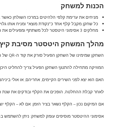
הכנות למשחק
מניחים את ערימת קלפי הלהיטים במרכז השולחן כאשר צד ה-QR פונה כלפי מעלה וצד התשובה (השנה והאמ
כל שחקן מקבל קלף אחד כ"נקודת מוצא" ומניח אותו גלוי ל
מחלקים 3 אסימוני היטסטר לכל משתתף ומפעילים את האפליקציה בטלפון החכם.
מהלך המשחק היטסטר מסיבת קיץ
השחקן שמימינו של השחקן הפעיל סורק את קוד ה-QR של הקלף העליון בקופה.
המוזיקה מתחילה להתנגן! השחקן הפעיל צריך להחליט היכן 
האם הוא יצא לפני השירים הקיימים, אחריהם, או אולי ביניהם
לאחר קבלת ההחלטה, הופכים את הקלף ובודקים את שנת הי
אם המיקום נכון – הקלף נשאר בציר הזמן. אם לא – הקלף י
אסימוני ההיטסטר מוסיפים עומק למשחק: ניתן להשתמש בהם 