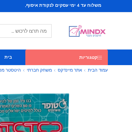
משלוח עד 4 ימי עסקים לנקודת איסוף,
ב 16 ש"ח, וחינם
בקניה מעל 279 ש"ח
משלוח חינם - עד הבית, בקניה מעל 449 ש"ח
בית
קטגוריות
עמוד הבית
אתר מיינדקס
משחק חברתי
היטסטר מסי