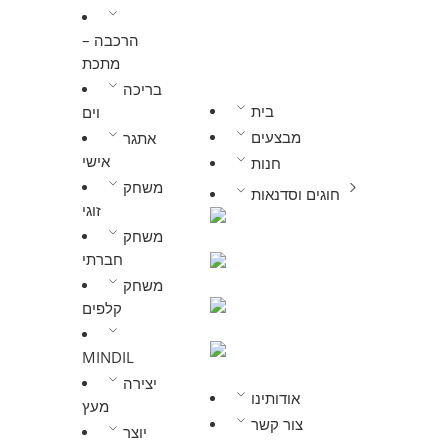
הרכבה –
מתכת
בריכה
בית
וים
מבצעים
אתגר
אישי
חנות
משחק
חוגים וסדנאות
זוגי
משחק
חברתי
משחק
קלפים
MINDIL
יצירה
אודותינו
מעץ
צור קשר
יוצר