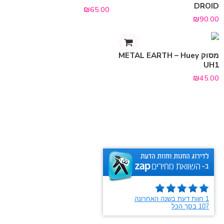
DROID
₪
65.00
₪
90.00
מסוק METAL EARTH – Huey
UH1
₪
45.00