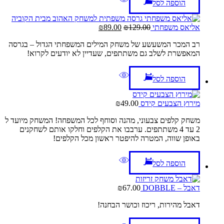
הוספה לסל
המחיר
המחיר
אליאס משפחתי
129.00
₪
89.00
₪
המקורי
הנוכחי
רב המכר המשעשע של משחק המילים המשפחתי הגדול – בגרסה
היה:
הוא:
המאפשרת לשלב גם משתתפים, שעדיין לא יודעים לקרוא!
₪89.00.
₪129.00.
הוספה לסל
מירוץ הצבעים קידס
49.00
₪
משחק קלפים צבעוני, מהנה וסוחף לכל המשפחה! המשחק מיועד ל
2 עד 4 משתתפים. ערבבו את הקלפים וחלקו אותם לשחקנים
באופן שווה, המטרה להיפטר ראשון מכל הקלפים!
הוספה לסל
דאבל – DOBBLE
67.00
₪
דאבל מהירות, ריכוז וכושר הבחנה!