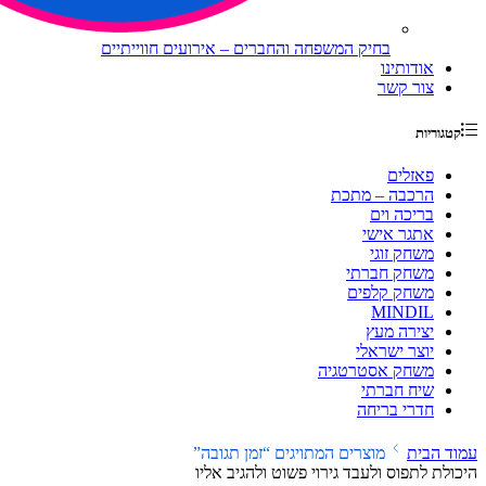
בחיק המשפחה והחברים – אירועים חווייתיים
אודותינו
צור קשר
קטגוריות
פאזלים
הרכבה – מתכת
בריכה וים
אתגר אישי
משחק זוגי
משחק חברתי
משחק קלפים
MINDIL
יצירה מעץ
יוצר ישראלי
משחק אסטרטגיה
שיח חברתי
חדרי בריחה
עמוד הבית
מוצרים המתויגים “זמן תגובה”
היכולת לתפוס ולעבד גירוי פשוט ולהגיב אליו