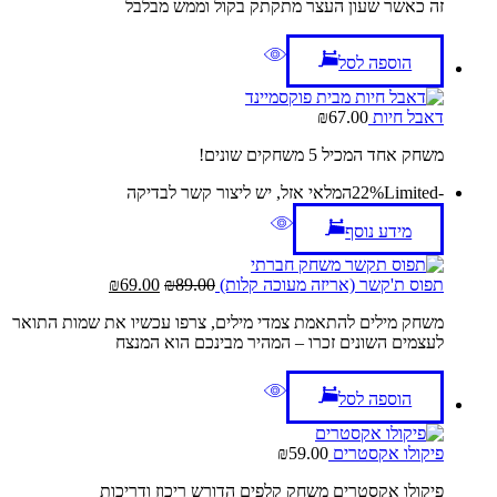
זה כאשר שעון העצר מתקתק בקול וממש מבלבל
₪109.00.
₪119.00.
הוספה לסל
דאבל חיות
67.00
₪
משחק אחד המכיל 5 משחקים שונים!
-22%
Limited
המלאי אזל, יש ליצור קשר לבדיקה
מידע נוסף
המחיר
המחיר
תפוס ת'קשר (אריזה מעוכה קלות)
89.00
₪
69.00
₪
המקורי
הנוכחי
משחק מילים להתאמת צמדי מילים, צרפו עכשיו את שמות התואר
היה:
הוא:
לעצמים השונים זכרו – המהיר מבינכם הוא המנצח
₪69.00.
₪89.00.
הוספה לסל
פיקולו אקסטרים
59.00
₪
פיקולו אקסטרים משחק קלפים הדורש ריכוז ודריכות