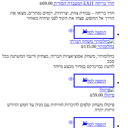
חדר בריחה EXIT המעבדה הסודית
69.00
₪
חדר בריחה – עבודת צוות, יצרתיות, רמזים נסתרים, מצאו את
הדרך אל החופש, פצחו את הקוד לפני שיהיה מאוחר
הוספה לסל
בחלומותיי
135.00
₪
בחלומותיי, משחק אסוציאציות​ חברתי, מצחיק ודינמי המשתנה בכל
סבב
להשיג במיינדקס במחיר מבצע מיוחד
הוספה לסל
פיקולו
59.00
₪
פיקולו משחק קלפים להיכרות חוויתית עם מניה עד חמש הדורש
זריזות יתרה
הוספה לסל