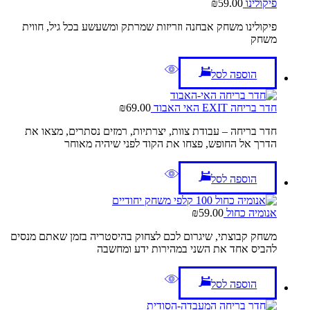
פיקולינו
59.00
₪
פיקולינו משחק אבחנה וזריזות שמרתק ומשעשע בכל גיל, חווית
משחק
הוספה לסל
חדר בריחה EXIT האי האבוד
69.00
₪
חדר בריחה – עבודת צוות, יצרתיות, רמזים נסתרים, מצאו את
הדרך אל החופש, פצחו את הקוד לפני שיהיה מאוחר
הוספה לסל
אנומיה כחול
59.00
₪
משחק קבוצתי, שיגרום לכם לצחוק בהיסטריה בזמן שאתם מנסים
להביס אחד את השני במהירות ידע ומחשבה
הוספה לסל