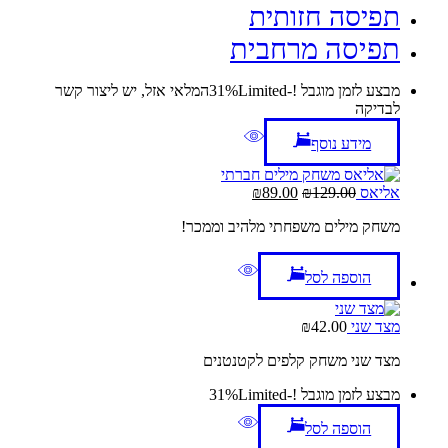
תפיסה חזותית
תפיסה מרחבית
מבצע לזמן מוגבל !
-31%
Limited
המלאי אזל, יש ליצור קשר
לבדיקה
מידע נוסף
המחיר
המחיר
אליאס
129.00
₪
89.00
₪
המקורי
הנוכחי
משחק מילים משפחתי מלהיב וממכר!
היה:
הוא:
₪89.00.
₪129.00.
הוספה לסל
מצד שני
42.00
₪
מצד שני משחק קלפים לקטנטנים
מבצע לזמן מוגבל !
-31%
Limited
הוספה לסל