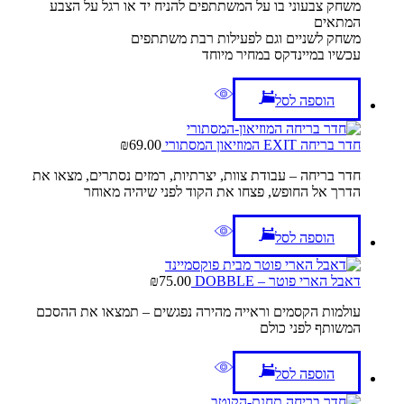
משחק צבעוני בו על המשתתפים להניח יד או רגל על הצבע
המתאים
משחק לשניים וגם לפעילות רבת משתתפים
עכשיו במיינדקס במחיר מיוחד
הוספה לסל
חדר בריחה EXIT המוזיאון המסתורי
69.00
₪
חדר בריחה – עבודת צוות, יצרתיות, רמזים נסתרים, מצאו את
הדרך אל החופש, פצחו את הקוד לפני שיהיה מאוחר
הוספה לסל
דאבל הארי פוטר – DOBBLE
75.00
₪
עולמות הקסמים וראייה מהירה נפגשים – תמצאו את ההסכם
המשותף לפני כולם
הוספה לסל