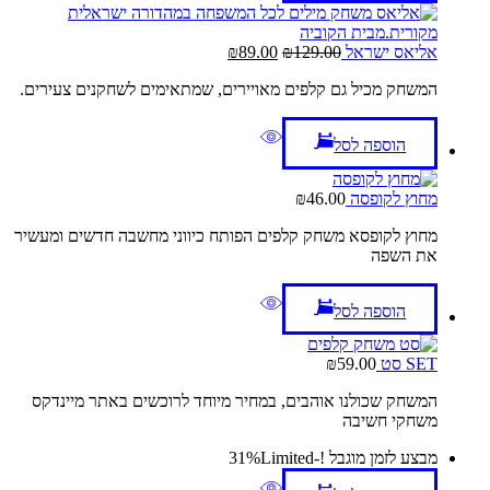
המחיר
המחיר
אליאס ישראל
129.00
₪
89.00
₪
המקורי
הנוכחי
המשחק מכיל גם קלפים מאויירים, שמתאימים לשחקנים צעירים.
היה:
הוא:
₪89.00.
₪129.00.
הוספה לסל
מחוץ לקופסה
46.00
₪
מחוץ לקופסא משחק קלפים הפותח כיווני מחשבה חדשים ומעשיר
את השפה
הוספה לסל
SET סט
59.00
₪
המשחק שכולנו אוהבים, במחיר מיוחד לרוכשים באתר מיינדקס
משחקי חשיבה
מבצע לזמן מוגבל !
-31%
Limited