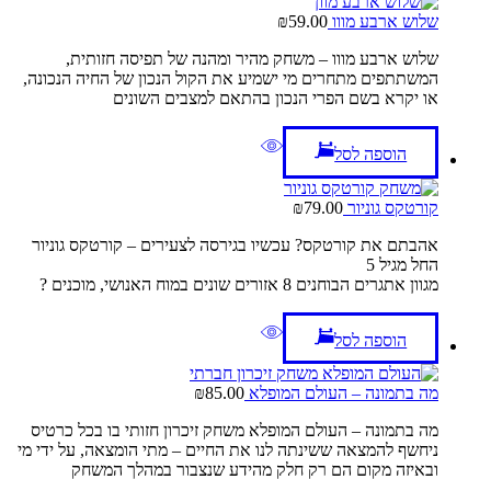
שלוש ארבע מווו
59.00
₪
שלוש ארבע מווו – משחק מהיר ומהנה של תפיסה חזותית,
המשתתפים מתחרים מי ישמיע את הקול הנכון של החיה הנכונה,
או יקרא בשם הפרי הנכון בהתאם למצבים השונים
הוספה לסל
קורטקס גוניור
79.00
₪
אהבתם את קורטקס? עכשיו בגירסה לצעירים – קורטקס גוניור
החל מגיל 5
מגוון אתגרים הבוחנים 8 אזורים שונים במוח האנושי, מוכנים ?
הוספה לסל
מה בתמונה – העולם המופלא
85.00
₪
מה בתמונה – העולם המופלא משחק זיכרון חזותי בו בכל כרטיס
ניחשף להמצאה ששינתה לנו את החיים – מתי הומצאה, על ידי מי
ובאיזה מקום הם רק חלק מהידע שנצבור במהלך המשחק