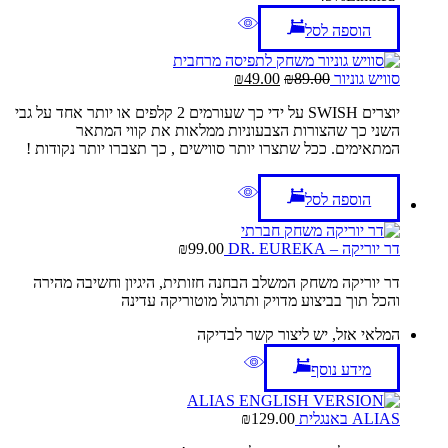
הוספה לסל
המחיר
המחיר
סוויש גוניור
89.00
₪
49.00
₪
המקורי
הנוכחי
יוצרים SWISH על ידי כך שעורמים 2 קלפים או יותר אחד על גבי
היה:
הוא:
השני כך שהצורות הצבעוניות ממלאות את קווי המתאר
₪49.00.
₪89.00.
המתאימים. ככל שתצרו יותר סווישים , כך תצברו יותר נקודות !
הוספה לסל
דר יוריקה – DR. EUREKA
99.00
₪
דר יוריקה משחק המשלב הבחנה חזותית, היגיון וחשיבה מהירה
והכל תוך בביצוע מדויק ותרגול מוטוריקה עדינה
המלאי אזל, יש ליצור קשר לבדיקה
מידע נוסף
ALIAS באנגלית
129.00
₪