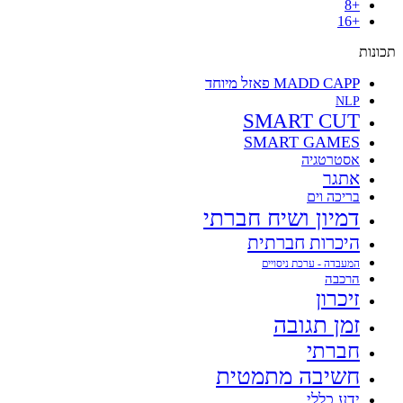
+8
+16
תכונות
MADD CAPP פאזל מיוחד
NLP
SMART CUT
SMART GAMES
אסטרטגיה
אתגר
בריכה וים
דמיון ושיח חברתי
היכרות חברתית
המעבדה - ערכת ניסויים
הרכבה
זיכרון
זמן תגובה
חברתי
חשיבה מתמטית
ידע כללי