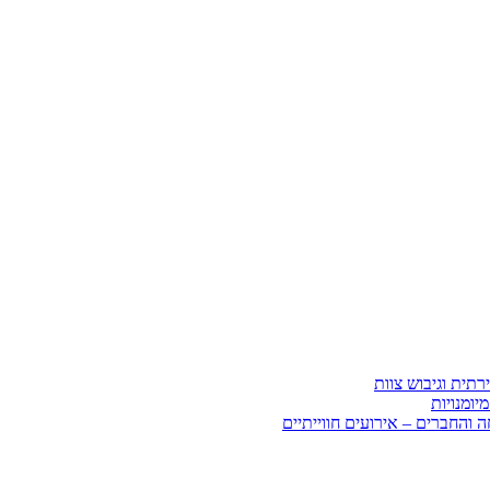
רתית וגיבוש צוות
מיומנויות
והחברים – אירועים חווייתיים