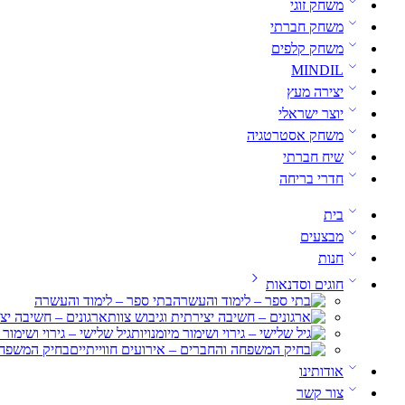
משחק זוגי
משחק חברתי
משחק קלפים
MINDIL
יצירה מעץ
יוצר ישראלי
משחק אסטרטגיה
שיח חברתי
חדרי בריחה
בית
מבצעים
חנות
חוגים וסדנאות
בתי ספר – לימוד והעשרה
ארגונים – חשיבה יצי
גיל שלישי – גירוי ושימור 
בחיק המשפחה 
אודותינו
צור קשר