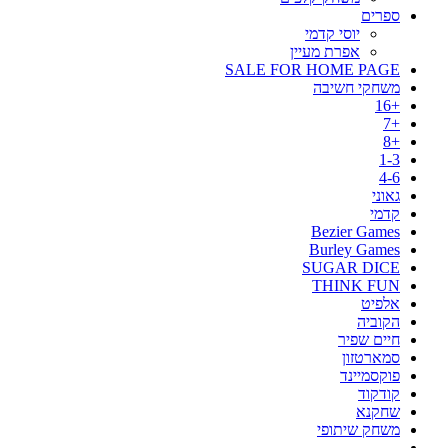
ספרים
יוסי קדמי
אפרת מעיין
SALE FOR HOME PAGE
משחקי חשיבה
+16
+7
+8
1-3
4-6
גאוני
קדמי
Bezier Games
Burley Games
SUGAR DICE
THINK FUN
אלפיט
הקוביה
חיים שפיר
סמארטזון
פוקסמיינד
קודקוד
שחקנא
משחק שיתופי