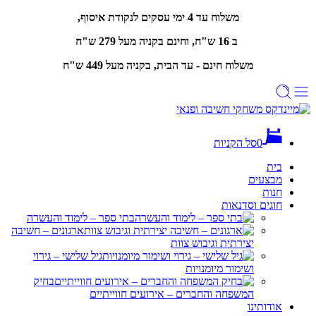
משלוח עד 4 ימי עסקים לנקודת איסוף,
ב 16 ש"ח, וחינם
בקניה מעל 279 ש"ח
משלוח חינם - עד הבית, בקניה מעל 449 ש"ח
0
סל הקניות
בית
מבצעים
חנות
חוגים וסדנאות
בתי ספר – לימוד והעשרה
ארגונים – חשיבה
יצירתית וגיבוש צוות
גיל שלישי – גירוי
ושימור מיומנויות
בחיק
המשפחה והחברים – אירועים חווייתיים
אודותינו