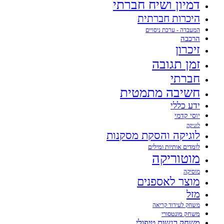
דמיון ושיח חברתי
היכרות חברתית
המעבדה - ערכת ניסויים
הרכבה
זיכרון
זמן תגובה
חברתי
חשיבה מתמטית
ידע כללי
יוסי קדמי
לוגיקה
לוגיקה והסקת מסקנות
לומדים אותיות ומילים
מוטוריקה
מוסיקה
מוצר לאספנים
מזל
משחק לעידוד קריאה
משחק מונטסורי
משחק רגשות טיפולי