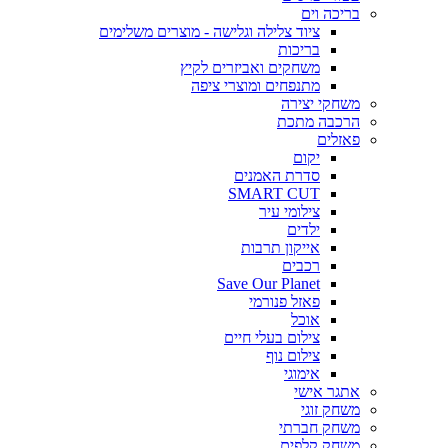
בריכה וים
ציוד צלילה וגלישה - מוצרים משלימים
בריכות
משחקים ואביזרים לקיץ
מתנפחים ומוצרי ציפה
משחקי יצירה
הרכבה מתכת
פאזלים
יקום
סדרת האמנים
SMART CUT
צילומי עיר
ילדים
אייקון תרבות
רכבים
Save Our Planet
פאזל פנורמי
אוכל
צילום בעלי חיים
צילום נוף
אימוגי
אתגר אישי
משחק זוגי
משחק חברתי
משחק קלפים