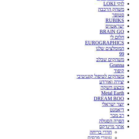
לוקי LOKI
משחק הרכבה
סטופר
RUBIKS
ישראטויס
BRAIN GO
חלום לי
EUROGRAPHICS
המומלצים שלנו
99
משחקים שבלב
Granna
קיפוד
משחקים לטיפול קוגניטיבי
יצירה ואורדע
מבצע השקה
Metal Earth
DREAM BOO
יוצר ישראלי
דיאמנט
רב מכר
הפרה הסגולה
אתר מיינדקס
חדרי בריחה
עטורי פרסים