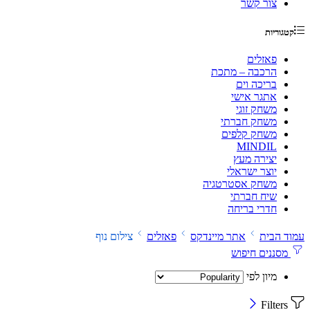
צור קשר
קטגוריות
פאזלים
הרכבה – מתכת
בריכה וים
אתגר אישי
משחק זוגי
משחק חברתי
משחק קלפים
MINDIL
יצירה מעץ
יוצר ישראלי
משחק אסטרטגיה
שיח חברתי
חדרי בריחה
עמוד הבית
אתר מיינדקס
פאזלים
צילום נוף
מסננים חיפוש
מיון לפי
Filters