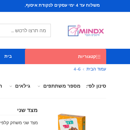
משלוח עד 4 ימי עסקים לנקודת איסוף,
ב 16 ש"ח, וחינם
בקניה מעל 279 ש"ח
משלוח חינם - עד הבית, בקניה מעל 449 ש"ח
בית
קטגוריות
עמוד הבית
4-6
סינון לפי:
מספר משתתפים
גילאים
ת
מצד שני
מצד שני משחק קלפים