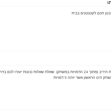
ו
ון חכם לקטנטנים בבית
עליכם לזהות את דמות היריב (מתוך 24 הדמויות במשחק). שאלת שאלות נכונות יעזרו לכם ב
הינו הראשון אשר יזהה 5 דמויות