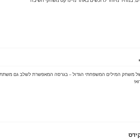
ם, במחיר מיוחד לרוכשים באתר מיינדקס משחקי חשיבה
 משחק המילים המשפחתי הגדול – בגרסה המאפשרת לשלב גם משתתפ
א!
ידס