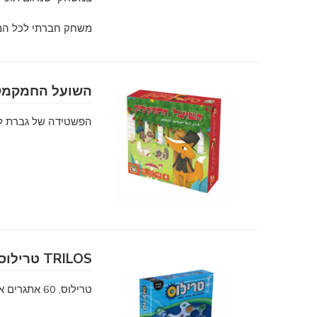
משחק חברתי לכל ה
השועל החמקמק
הפשטידה של גברת ל
TRILOS טרילוס
טרילוס, 60 אתגרים אישיים צבעוניים, עשויים היטב וממגנטים במיוחד, המשחק לקהל הצעיר