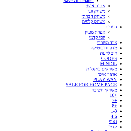
Save Our Planet
אתגר אישי
משחק זוגי
משחק חברתי
משחק קלפים
ספרים
אפרת מעיין
יוסי קדמי
ציוד משרדי
מדע ורובוטיקה
דוב לדעת
CODES
MINDIL
משחקים באנגלית
אתגר אישי
PLAY WAY
SALE FOR HOME PAGE
משחקי חשיבה
+16
+7
+8
1-3
4-6
גאוני
קדמי