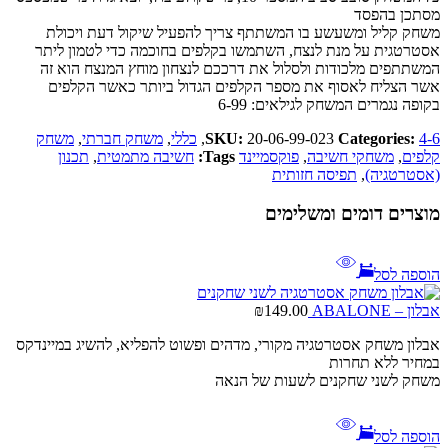
מסתכן בהפסד
משחק קליל ומשעשע בו המשתתף צריך להפעיל שיקול דעת ויכולת
אסטרטגית על מנת לנצח, השתמשו בקלפים בחוכמה כדי לטמון ליתר
המשתתפים מלכודות ולסלול את דרככם לנצחון מוחץ המנצח הוא זה
אשר הצליח לאסוף את מספר הקלפים הגדול ביותר כאשר הקלפים
בקופה נגמרים המשחק לגילאים: 6-99
4-6
Categories:
20-06-99-023
SKU:
,
כללי
,
משחק חברתי
,
משחק
קלפים
,
משחקי חשיבה
,
פוקסמיינד
Tags:
חשיבה מתמטית
,
תכנון
(אסטרטגיה)
,
תפיסה חזותית
מוצרים דומים ומשלימים
הוספה לסל
אבלון – ABALONE
149.00
₪
אבלון משחק אסטרטגיה מקורי, מדהים ופשוט להפליא, להשיג במיינדקס
במחיר ללא תחרות
משחק לשני שחקנים לשעות של הנאה
הוספה לסל