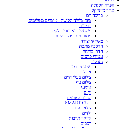
הפרה הסגולה
אתר מיינדקס
בריכה וים
ציוד צלילה וגלישה - מוצרים משלימים
בריכות
משחקים ואביזרים לקיץ
מתנפחים ומוצרי ציפה
משחקי יצירה
הרכבה מתכת
חדרי בריחה
עטורי פרסים
פאזלים
פאזל פנורמי
אוכל
צילום בעלי חיים
צילום נוף
אימוגי
יקום
סדרת האמנים
SMART CUT
צילומי עיר
ילדים
אייקון תרבות
רכבים