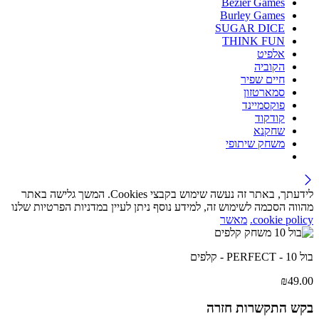
Bezier Games
Burley Games
SUGAR DICE
THINK FUN
אלפיט
הקוביה
חיים שפיר
סמארטזון
פוקסמיינד
קודקוד
שחקנא
משחק שיתופי
לידעתך, באתר זה נעשה שימוש בקבצי Cookies. המשך גלישה באתר
מהווה הסכמה לשימוש זה, למידע נוסף ניתן לעיין במדניות הפרטיות שלנו
cookie policy.
מאשר
בול 10 - PERFECT - קלפים
₪
49.00
בקש התקשרות חזרה