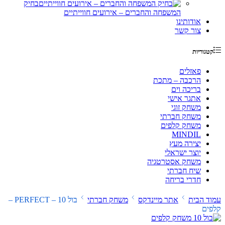
בחיק
המשפחה והחברים – אירועים חווייתיים
אודותינו
צור קשר
קטגוריות
פאזלים
הרכבה – מתכת
בריכה וים
אתגר אישי
משחק זוגי
משחק חברתי
משחק קלפים
MINDIL
יצירה מעץ
יוצר ישראלי
משחק אסטרטגיה
שיח חברתי
חדרי בריחה
עמוד הבית
אתר מיינדקס
משחק חברתי
בול 10 – PERFECT –
קלפים