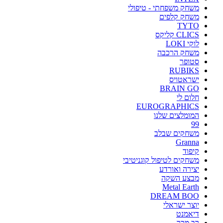
משחק משפחתי - טיפולי
משחק קלפים
TYTO
CLICS קליקס
לוקי LOKI
משחק הרכבה
סטופר
RUBIKS
ישראטויס
BRAIN GO
חלום לי
EUROGRAPHICS
המומלצים שלנו
99
משחקים שבלב
Granna
קיפוד
משחקים לטיפול קוגניטיבי
יצירה ואורדע
מבצע השקה
Metal Earth
DREAM BOO
יוצר ישראלי
דיאמנט
רב מכר