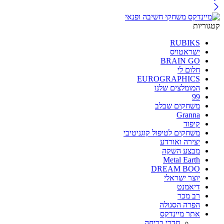
קטגוריות
RUBIKS
ישראטויס
BRAIN GO
חלום לי
EUROGRAPHICS
המומלצים שלנו
99
משחקים שבלב
Granna
קיפוד
משחקים לטיפול קוגניטיבי
יצירה ואורדע
מבצע השקה
Metal Earth
DREAM BOO
יוצר ישראלי
דיאמנט
רב מכר
הפרה הסגולה
אתר מיינדקס
חדרי בריחה