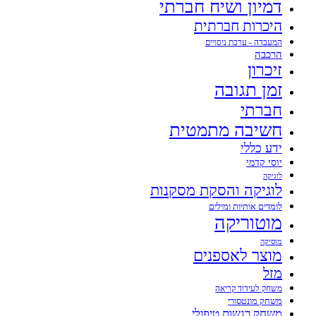
דמיון ושיח חברתי
היכרות חברתית
המעבדה - ערכת ניסויים
הרכבה
זיכרון
זמן תגובה
חברתי
חשיבה מתמטית
ידע כללי
יוסי קדמי
לוגיקה
לוגיקה והסקת מסקנות
לומדים אותיות ומילים
מוטוריקה
מוסיקה
מוצר לאספנים
מזל
משחק לעידוד קריאה
משחק מונטסורי
משחק רגשות טיפולי