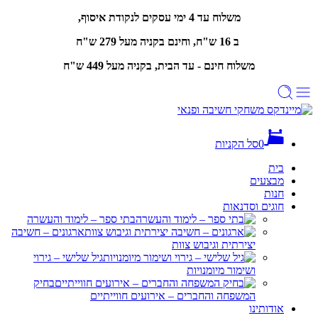
משלוח עד 4 ימי עסקים לנקודת איסוף,
ב 16 ש"ח, וחינם
בקניה מעל 279 ש"ח
משלוח חינם - עד הבית, בקניה מעל 449 ש"ח
0
סל הקניות
בית
מבצעים
חנות
חוגים וסדנאות
בתי ספר – לימוד והעשרה
ארגונים – חשיבה
יצירתית וגיבוש צוות
גיל שלישי – גירוי
ושימור מיומנויות
בחיק
המשפחה והחברים – אירועים חווייתיים
אודותינו