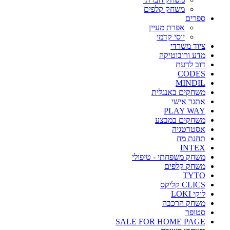
משחק קלפים
ספרים
אפרת מעיין
יוסי קדמי
ציוד משרדי
מדע ורובוטיקה
דוב לדעת
CODES
MINDIL
משחקים באנגלית
אתגר אישי
PLAY WAY
משחקים במבצע
אסטרטגיה
תחנת מח
INTEX
משחק משפחתי - טיפולי
משחק קלפים
TYTO
CLICS קליקס
לוקי LOKI
משחק הרכבה
סטופר
SALE FOR HOME PAGE