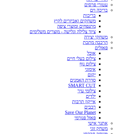
עטורי פרסים
בריכה וים
בריכות
משחקים ואביזרים לקיץ
מתנפחים ומוצרי ציפה
ציוד צלילה וגלישה - מוצרים משלימים
משחקי יצירה
הרכבה מתכת
פאזלים
אוכל
צילום בעלי חיים
צילום נוף
אימוגי
יקום
סדרת האמנים
SMART CUT
צילומי עיר
ילדים
אייקון תרבות
רכבים
Save Our Planet
פאזל פנורמי
אתגר אישי
משחק זוגי
משחק חברתי