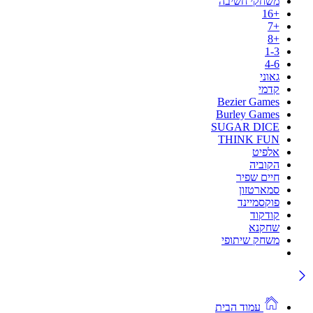
משחקי חשיבה
+16
+7
+8
1-3
4-6
גאוני
קדמי
Bezier Games
Burley Games
SUGAR DICE
THINK FUN
אלפיט
הקוביה
חיים שפיר
סמארטזון
פוקסמיינד
קודקוד
שחקנא
משחק שיתופי
עמוד הבית