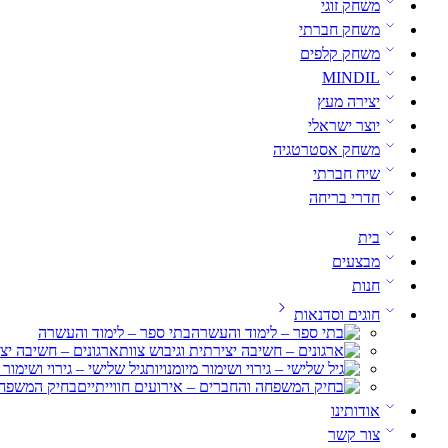
משחק זוגי
משחק חברתי
משחק קלפים
MINDIL
יצירה מעץ
יוצר ישראלי
משחק אסטרטגיה
שיח חברתי
חדרי בריחה
בית
מבצעים
חנות
חוגים וסדנאות
בתי ספר – לימוד והעשרה
ארגונים – חשיבה יצי
גיל שלישי – גירוי ושימור 
בחיק המשפחה 
אודותינו
צור קשר