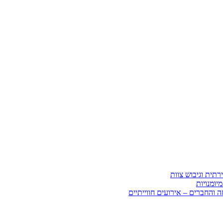
רתית וגיבוש צוות
מיומנויות
והחברים – אירועים חווייתיים