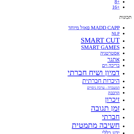
+8
+16
תכונות
MADD CAPP פאזל מיוחד
NLP
SMART CUT
SMART GAMES
אסטרטגיה
אתגר
בריכה וים
דמיון ושיח חברתי
היכרות חברתית
המעבדה - ערכת ניסויים
הרכבה
זיכרון
זמן תגובה
חברתי
חשיבה מתמטית
ידע כללי