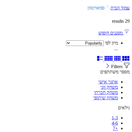
עמוד הבית
סמארטזון
29 results
מסננים חיפוש
מיון לפי
...
Filters
מספר משתתפים
אתגר אישי
משחק זוגי
משחק חברתי
משחק שיתופי
גילאים
1-3
4-6
+7