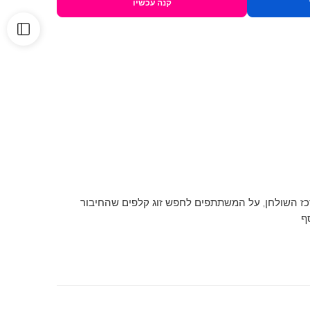
קנה עכשיו
שחשיבה הגיונית לא היתה משדכת באופו טבעי. יש להניח 9 קלפים חשופים במרכז השולחן, על המשתתפים לחפש זוג קלפים שהחיבור
ף