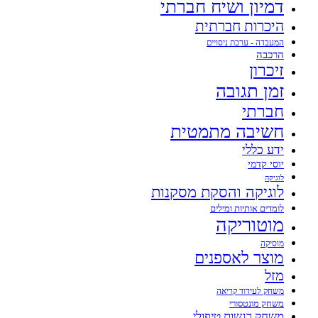
דמיון ושיח חברתי
היכרות חברתית
המעבדה - ערכת ניסויים
הרכבה
זיכרון
זמן תגובה
חברתי
חשיבה מתמטית
ידע כללי
יוסי קדמי
לוגיקה
לוגיקה והסקת מסקנות
לומדים אותיות ומילים
מוטוריקה
מוסיקה
מוצר לאספנים
מזל
משחק לעידוד קריאה
משחק מונטסורי
משחק רגשות טיפולי