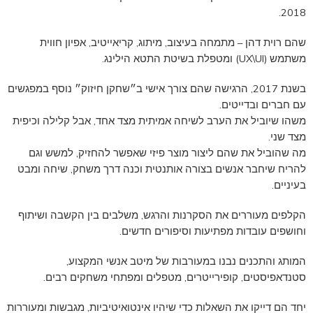
2018.
שהם רוית דהן – מתמחה בעיצוב, מיתוג, קריאייטיב, אפיון חווית
משתמש (UX\UI) ומטפלת בשיטת התטא הילינג.
בשנת 2017, הרגישה שהם צורך אישי ב״שחקן חיזוק״ נוסף במפגשים
עם חברים ובדייטים.
משהו שיוביל את הערב לשיחה אמיתית מצד אחד, אבל קלילה וכיפית
מצד שני.
מה שהוביל את שהם ליצור מוצר פיזי שאפשר להחזיק, למשש וגם
להריח שיחבר אנשים בצורה אותנטית וכנה דרך משחק, שיחה ומבט
בעיניים.
הקלפים מעוררים את הסקרנות והרגש, משלבים בין הקשבה ושיתוף
וחושפים עובדות מפתיעות וסיפורים חדשים.
המותג והתכנים נבנו במעורבות של מיטב אנשי המקצוע,
סטנדאפיסטים, קופירייטרים, מטפלים ומפתחי משחקים רבים.
יחד הם דייקו את השאלות כדי שיהיו אינטואיטיביות, מגבשות ומעוררות