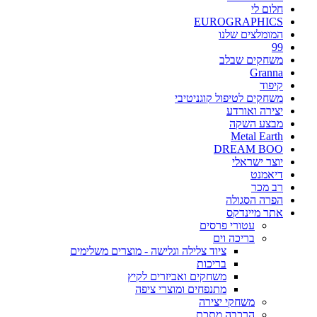
חלום לי
EUROGRAPHICS
המומלצים שלנו
99
משחקים שבלב
Granna
קיפוד
משחקים לטיפול קוגניטיבי
יצירה ואורדע
מבצע השקה
Metal Earth
DREAM BOO
יוצר ישראלי
דיאמנט
רב מכר
הפרה הסגולה
אתר מיינדקס
עטורי פרסים
בריכה וים
ציוד צלילה וגלישה - מוצרים משלימים
בריכות
משחקים ואביזרים לקיץ
מתנפחים ומוצרי ציפה
משחקי יצירה
הרכבה מתכת