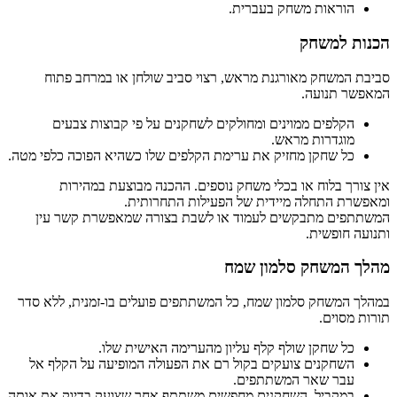
הוראות משחק בעברית.
הכנות למשחק
סביבת המשחק מאורגנת מראש, רצוי סביב שולחן או במרחב פתוח
המאפשר תנועה.
הקלפים ממוינים ומחולקים לשחקנים על פי קבוצות צבעים
מוגדרות מראש.
כל שחקן מחזיק את ערימת הקלפים שלו כשהיא הפוכה כלפי מטה.
אין צורך בלוח או בכלי משחק נוספים. ההכנה מבוצעת במהירות
ומאפשרת התחלה מיידית של הפעילות התחרותית.
המשתתפים מתבקשים לעמוד או לשבת בצורה שמאפשרת קשר עין
ותנועה חופשית.
מהלך המשחק סלמון שמח
במהלך המשחק סלמון שמח, כל המשתתפים פועלים בו-זמנית, ללא סדר
תורות מסוים.
כל שחקן שולף קלף עליון מהערימה האישית שלו.
השחקנים צועקים בקול רם את הפעולה המופיעה על הקלף אל
עבר שאר המשתתפים.
במקביל, השחקנים מחפשים משתתף אחר שצועק בדיוק את אותה