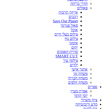
חדרי בריחה
פאזלים
אייקון תרבות
רכבים
Save Our Planet
פאזל פנורמי
אוכל
צילום בעלי חיים
צילום נוף
אימוגי
יקום
סדרת האמנים
SMART CUT
צילומי עיר
ילדים
אתגר אישי
משחק זוגי
משחק חברתי
משחק קלפים
ספרים
אפרת מעיין
יוסי קדמי
ציוד משרדי
מדע ורובוטיקה
דוב לדעת