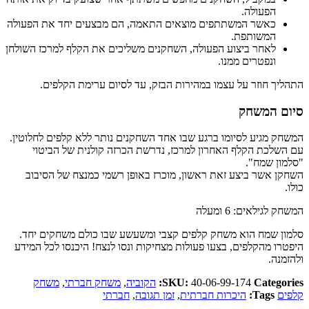
הפעולה.
כאשר המשתתפים מוצאים התאמה, הם מבצעים יחד את הפעולה
המשותפת.
לאחר ביצוע הפעולה, השחקנים משליכים את הקלף למרכז השולחן
ונפטרים ממנו.
התהליך חוזר על עצמו במהירות הבזק, עד לסיום ערימת הקלפים.
סיום המשחק
המשחק מגיע לסיומו ברגע שבו אחד השחקנים נותר ללא קלפים לחלוטין.
עם השלכת הקלף האחרון למרכז, נדרשת הכרזה קולנית של הביטוי
"סלמון שמח".
השחקן אשר ביצע זאת ראשון, מוכרז באופן רשמי כמנצח של הסיבוב
כולו.
המשחק לגילאים: 6 ומעלה
סלמון שמח הוא משחק קלפים קצבי ומשעשע שבו כולם משחקים יחד.
היפטרו מהקלפים, בצעו פעולות מצחיקות ונסו לנצח! היכנסו לכל המידע
ולהזמנה.
Categories:
40-06-99-174
SKU:
הקוביה
,
משחק חברתי
,
משחק
קלפים
Tags:
היכרות חברתית
,
זמן תגובה
,
חברתי