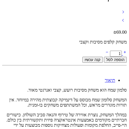
₪
69.00
משחק קלפים מסיבות וקצבי
סלמון
שמח
הוספה לסל
קנה עכשיו
quantity
תיאור
סלמון שמח הוא משחק מסיבות רועש, קצבי ואנרגטי מאוד.
המשחק סלומון שמח מבוסס על דינמיקה קבוצתית מהירה במיוחד. אין
תורות מוגדרים מראש, וכל המשתתפים משחקים בו-זמנית.
במהלך המשחק, נוצרת אווירה של טירוף והנאה סביב השולחן. כישורים
חברתיים מקודמים באמצעות אינטראקציה פיזית ותקשורתית בין כולם.
היי-פייב, החלפת מקומות ופעולות מצחיקות נוספות מבוצעות על ידי