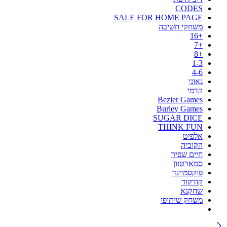
CODES
SALE FOR HOME PAGE
משחקי חשיבה
+16
+7
+8
1-3
4-6
גאוני
קדמי
Bezier Games
Burley Games
SUGAR DICE
THINK FUN
אלפיט
הקוביה
חיים שפיר
סמארטזון
פוקסמיינד
קודקוד
שחקנא
משחק שיתופי