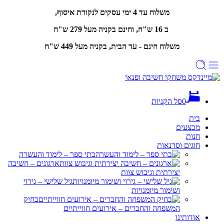
משלוח עד 4 ימי עסקים לנקודת איסוף,
ב 16 ש"ח, וחינם
בקניה מעל 279 ש"ח
משלוח חינם - עד הבית, בקניה מעל 449 ש"ח
0
סל הקניות
בית
מבצעים
חנות
חוגים וסדנאות
בתי ספר – לימוד והעשרה
ארגונים – חשיבה
יצירתית וגיבוש צוות
גיל שלישי – גירוי
ושימור מיומנויות
בחיק
המשפחה והחברים – אירועים חווייתיים
אודותינו