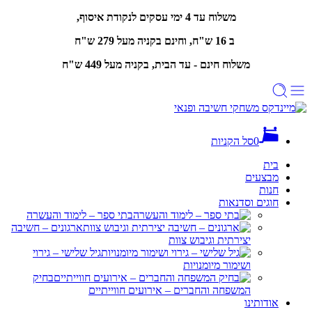
משלוח עד 4 ימי עסקים לנקודת איסוף,
ב 16 ש"ח, וחינם
בקניה מעל 279 ש"ח
משלוח חינם - עד הבית, בקניה מעל 449 ש"ח
0
סל הקניות
בית
מבצעים
חנות
חוגים וסדנאות
בתי ספר – לימוד והעשרה
ארגונים – חשיבה
יצירתית וגיבוש צוות
גיל שלישי – גירוי
ושימור מיומנויות
בחיק
המשפחה והחברים – אירועים חווייתיים
אודותינו