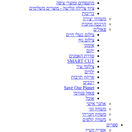
מתנפחים ומוצרי ציפה
ציוד צלילה וגלישה - מוצרים משלימים
בריכות
משחקי יצירה
הרכבה מתכת
פאזלים
צילום בעלי חיים
צילום נוף
אימוגי
יקום
סדרת האמנים
SMART CUT
צילומי עיר
ילדים
אייקון תרבות
רכבים
Save Our Planet
פאזל פנורמי
אוכל
אתגר אישי
משחק זוגי
משחק חברתי
משחק קלפים
ספרים
אפרת מעיין