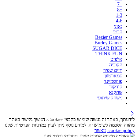
+7
+8
1-3
4-6
גאוני
קדמי
Bezier Games
Burley Games
SUGAR DICE
THINK FUN
אלפיט
הקוביה
חיים שפיר
סמארטזון
פוקסמיינד
קודקוד
שחקנא
משחק שיתופי
לידעתך, באתר זה נעשה שימוש בקבצי Cookies. המשך גלישה באתר
מהווה הסכמה לשימוש זה, למידע נוסף ניתן לעיין במדניות הפרטיות שלנו
cookie policy.
מאשר