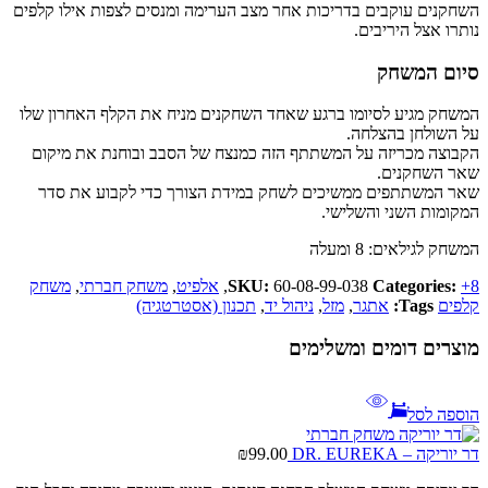
השחקנים עוקבים בדריכות אחר מצב הערימה ומנסים לצפות אילו קלפים
נותרו אצל היריבים.
סיום המשחק
המשחק מגיע לסיומו ברגע שאחד השחקנים מניח את הקלף האחרון שלו
על השולחן בהצלחה.
הקבוצה מכריזה על המשתתף הזה כמנצח של הסבב ובוחנת את מיקום
שאר השחקנים.
שאר המשתתפים ממשיכים לשחק במידת הצורך כדי לקבוע את סדר
המקומות השני והשלישי.
המשחק לגילאים: 8 ומעלה
+8
Categories:
60-08-99-038
SKU:
,
אלפיט
,
משחק חברתי
,
משחק
קלפים
Tags:
אתגר
,
מזל
,
ניהול יד
,
תכנון (אסטרטגיה)
מוצרים דומים ומשלימים
הוספה לסל
דר יוריקה – DR. EUREKA
99.00
₪