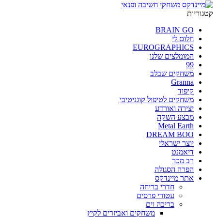
קטגוריות
BRAIN GO
חלום לי
EUROGRAPHICS
המומלצים שלנו
99
משחקים שבלב
Granna
קיפוד
משחקים לטיפול קוגניטיבי
יצירה ואורדע
מבצע השקה
Metal Earth
DREAM BOO
יוצר ישראלי
דיאמנט
רב מכר
הפרה הסגולה
אתר מיינדקס
חדרי בריחה
עטורי פרסים
בריכה וים
משחקים ואביזרים לקיץ