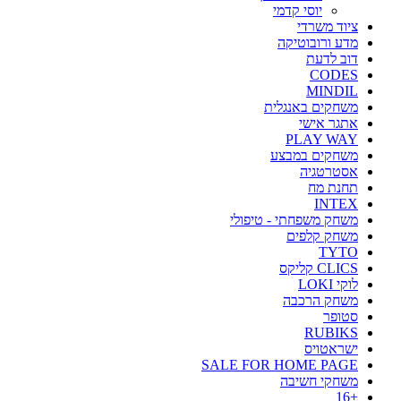
יוסי קדמי
ציוד משרדי
מדע ורובוטיקה
דוב לדעת
CODES
MINDIL
משחקים באנגלית
אתגר אישי
PLAY WAY
משחקים במבצע
אסטרטגיה
תחנת מח
INTEX
משחק משפחתי - טיפולי
משחק קלפים
TYTO
CLICS קליקס
לוקי LOKI
משחק הרכבה
סטופר
RUBIKS
ישראטויס
SALE FOR HOME PAGE
משחקי חשיבה
+16