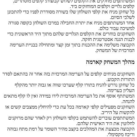
המשתתפים מחלקים את הקלפים לשלוש קבוצות: קלפים מוסתרים,
קלפים גלויים וקלפים המוחזקים ביד.
כל שחקן מניח את קלפי השולחן שלו בשורה מסודרת לפניו כדי להתכונן
לשלבי הסיום.
אחד המשתתפים מניח את יתרת החבילה במרכז השולחן כקופה סגורה
למשיכה עבור כולם.
השחקנים בוחרים את הקלפים הגלויים שלהם מתוך היד הראשונית כדי
לבנות הגנה אסטרטגית חזקה.
הקבוצה משלימה את ההכנות בתוך זמן קצר ומתחילה בבניית הערימה
המרכזית של המשחק.
מהלך המשחק קארמה
השחקנים מניחים קלפים על הערימה המרכזית בזה אחר זה בהתאם לסדר
התורות הקבוע.
כל שחקן נדרש להניח בתורו קלף שערכו שווה או גבוה יותר מהקלף
העליון בערימה.
המשתתף אוסף את כל הערימה המרכזית לידו במידה ואין לו קלף מתאים
להנחה.
השחקנים מפעילים קלפי קארמה בכל עת כדי להיחלץ ממצבים קשים או
להקשות על היריב.
המשתתפים עוברים להשתמש בקלפי השולחן רק לאחר שהם מרוקנים
לחלוטין את היד האישית שלהם.
הקבוצה מבצעת את המהלכים בקצב מהיר השומר על רמת מתח גבוהה
וריכוז מקסימלי.