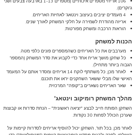
106 אריחי מספרים איכותיים (מספרים 1-13 בארבעה צבעים ושני
ג'וקרים).
4 מעמדים יציבים בעיצוב וינטאג' לאחיזת האריחים.
אריזה מהודרת לשמירה על חלקי המשחק לאורך שנים.
הוראות הרכבה ומשחק מפורטות.
הכנות למשחק
מערבבים את כל האריחים כשהמספרים פונים כלפי מטה.
כל שחקן מושך אריח אחד כדי לקבוע את סדר המשחק (המספר
הגבוה ביותר מתחיל).
לאחר מכן, כל משתתף לוקח 14 אריחים ומסדר אותם על המעמד
האישי שלו מבלי ששאר השחקנים יראו את תוכנם.
שאר האריחים נשארים ב"קופה" המרכזית.
מהלך המשחק רומיקוב וינטאג'
השחקן הפותח חייב לבצע "יציאה ראשונית" – הנחת סדרות או קבוצות
שערכן הכולל לפחות 30 נקודות.
לאחר מכן, בכל תור, השחקן יכול להוסיף אריחים לסדרות קיימות על
השולחן, לפרק ולבנות מחדש קומבינציות קיימות ("מניפולציות") כדי