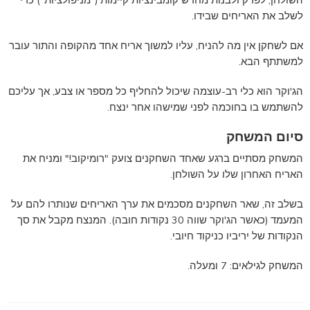
לשלב את האריחים שבידו.
אם לשחקן אין מה להניח, עליו למשוך אריח אחד מהקופה והתור עובר
למשתתף הבא.
הג'וקר הוא כלי רב-עוצמה שיכול להחליף כל מספר או צבע, אך עליכם
להשתמש בו בחוכמה לפני שמישהו אחר ינצח.
סיום המשחק
המשחק מסתיים ברגע שאחד השחקנים צועק "רומיקוב!" ומניח את
האריח האחרון שלו על השולחן.
בשלב זה, שאר השחקנים מסכמים את ערך האריחים שנותרו להם על
המעמד (כאשר הג'וקר שווה 30 נקודות חובה). המנצח מקבל את סך
הנקודות של יריביו כניקוד חיובי.
המשחק לגילאים: 7 ומעלה.