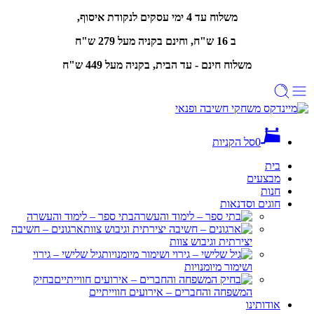
משלוח עד 4 ימי עסקים לנקודת איסוף,
ב 16 ש"ח, וחינם
בקניה מעל 279 ש"ח
משלוח חינם - עד הבית, בקניה מעל 449 ש"ח
0
סל הקניות
בית
מבצעים
חנות
חוגים וסדנאות
בתי ספר – לימוד והעשרה
ארגונים – חשיבה
יצירתית וגיבוש צוות
גיל שלישי – גירוי
ושימור מיומנויות
בחיק
המשפחה והחברים – אירועים חווייתיים
אודותינו