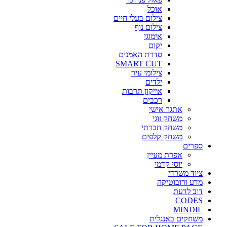
אוכל
צילום בעלי חיים
צילום נוף
אימוגי
יקום
סדרת האמנים
SMART CUT
צילומי עיר
ילדים
אייקון תרבות
רכבים
אתגר אישי
משחק זוגי
משחק חברתי
משחק קלפים
ספרים
אפרת מעיין
יוסי קדמי
ציוד משרדי
מדע ורובוטיקה
דוב לדעת
CODES
MINDIL
משחקים באנגלית