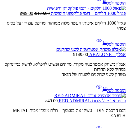
הוספה לסל
המחיר
המחיר
פאזל 1000 חלקים – דגמי פולקסווגן חיפושית
129.00
₪
99.00
₪
המקורי
הנוכחי
פאזל 1000 חלקים איכותי העשוי מלוח ממוחזר ומודפס עם דיו על בסיס
היה:
הוא:
צמחי
₪99.00.
₪129.00.
הוספה לסל
אבלון – ABALONE
149.00
₪
אבלון משחק אסטרטגיה מקורי, מדהים ופשוט להפליא, להשיג במיינדקס
במחיר ללא תחרות
משחק לשני שחקנים לשעות של הנאה
הוספה לסל
פרפר אדמירל אדום RED ADMIRAL
49.00
₪
דגם הרכבה DIY – עשה זאת בעצמך – תלת מימדי מבית METAL
EARTH