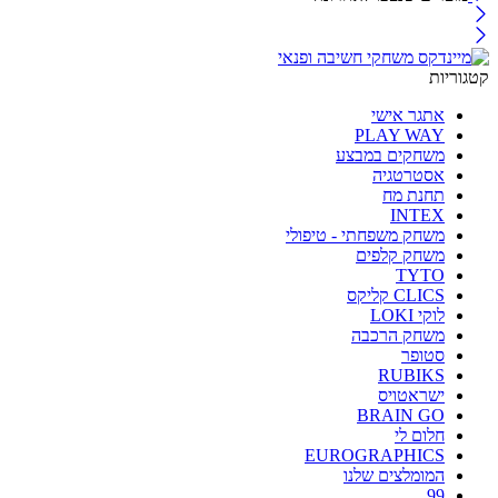
קטגוריות
אתגר אישי
PLAY WAY
משחקים במבצע
אסטרטגיה
תחנת מח
INTEX
משחק משפחתי - טיפולי
משחק קלפים
TYTO
CLICS קליקס
לוקי LOKI
משחק הרכבה
סטופר
RUBIKS
ישראטויס
BRAIN GO
חלום לי
EUROGRAPHICS
המומלצים שלנו
99