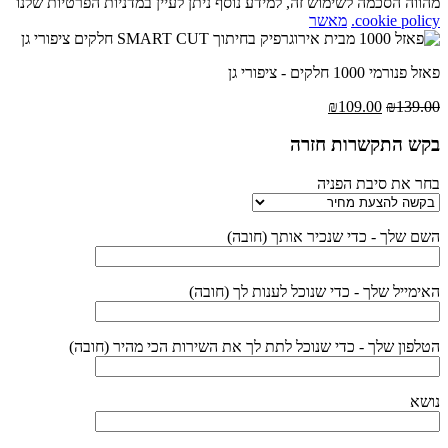
מהווה הסכמה לשימוש זה, למידע נוסף ניתן לעיין במדניות הפרטיות שלנו
cookie policy.
מאשר
פאזל פנורמי 1000 חלקים - ציפורי גן
המחיר
המחיר
₪
109.00
₪
139.00
המקורי
הנוכחי
היה:
הוא:
בקש התקשרות חזרה
₪109.00.
₪139.00.
בחר את סיבת הפניה
השם שלך - כדי שנכיר אותך (חובה)
האימייל שלך - כדי שנוכל לענות לך (חובה)
הטלפון שלך - כדי שנוכל לתת לך את השירות הכי מהיר (חובה)
נושא