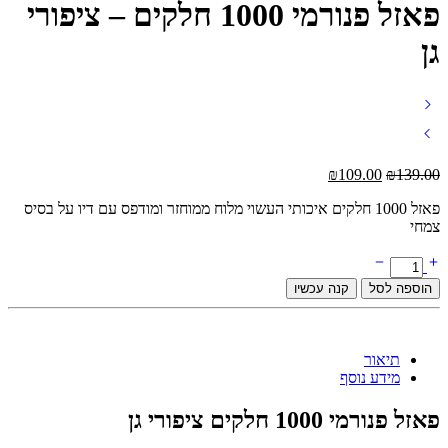
פאזל פנורמי 1000 חלקים – ציפורי
גן
המחיר
המחיר
₪
109.00
₪
139.00
המקורי
הנוכחי
פאזל 1000 חלקים איכותי העשוי מלוח ממוחזר ומודפס עם דיו על בסיס
היה:
הוא:
צמחי
₪109.00.
₪139.00.
פאזל
פנורמי
הוספה לסל
קנה עכשיו
1000
חלקים
-
ציפורי
תיאור
גן
מידע נוסף
quantity
פאזל פנורמי 1000 חלקים ציפורי גן