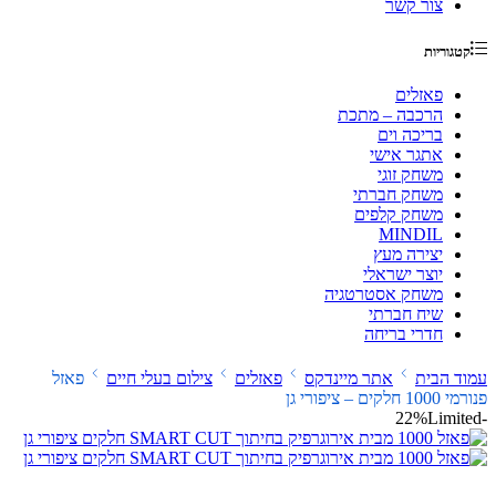
צור קשר
קטגוריות
פאזלים
הרכבה – מתכת
בריכה וים
אתגר אישי
משחק זוגי
משחק חברתי
משחק קלפים
MINDIL
יצירה מעץ
יוצר ישראלי
משחק אסטרטגיה
שיח חברתי
חדרי בריחה
עמוד הבית
אתר מיינדקס
פאזלים
צילום בעלי חיים
פאזל
פנורמי 1000 חלקים – ציפורי גן
Limited
-22%