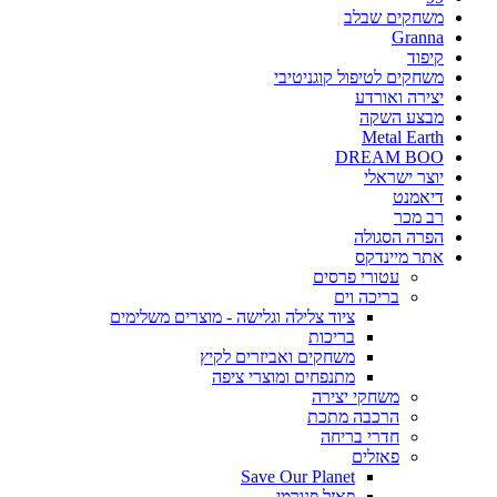
משחקים שבלב
Granna
קיפוד
משחקים לטיפול קוגניטיבי
יצירה ואורדע
מבצע השקה
Metal Earth
DREAM BOO
יוצר ישראלי
דיאמנט
רב מכר
הפרה הסגולה
אתר מיינדקס
עטורי פרסים
בריכה וים
ציוד צלילה וגלישה - מוצרים משלימים
בריכות
משחקים ואביזרים לקיץ
מתנפחים ומוצרי ציפה
משחקי יצירה
הרכבה מתכת
חדרי בריחה
פאזלים
Save Our Planet
פאזל פנורמי