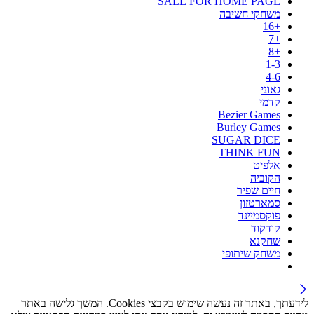
SALE FOR HOME PAGE
משחקי חשיבה
+16
+7
+8
1-3
4-6
גאוני
קדמי
Bezier Games
Burley Games
SUGAR DICE
THINK FUN
אלפיט
הקוביה
חיים שפיר
סמארטזון
פוקסמיינד
קודקוד
שחקנא
משחק שיתופי
לידעתך, באתר זה נעשה שימוש בקבצי Cookies. המשך גלישה באתר